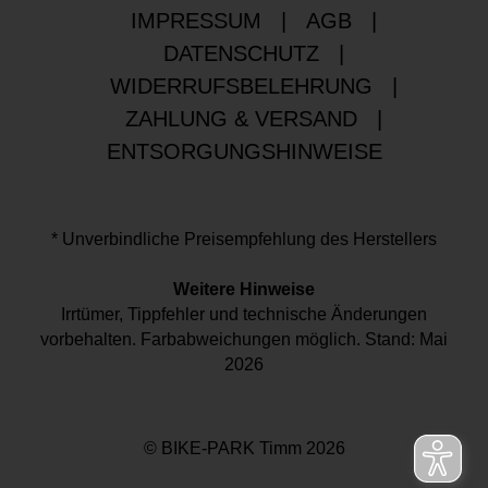
IMPRESSUM
|
AGB
|
DATENSCHUTZ
|
WIDERRUFSBELEHRUNG
|
ZAHLUNG & VERSAND
|
ENTSORGUNGSHINWEISE
* Unverbindliche Preisempfehlung des Herstellers
Weitere Hinweise
Irrtümer, Tippfehler und technische Änderungen
vorbehalten. Farbabweichungen möglich. Stand: Mai
2026
© BIKE-PARK Timm 2026