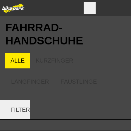
FAHRRAD­
HANDSCHUHE
ALLE
KURZFINGER
LANGFINGER
FÄUSTLINGE
FILTER