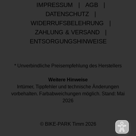
IMPRESSUM
|
AGB
|
DATENSCHUTZ
|
WIDERRUFSBELEHRUNG
|
ZAHLUNG & VERSAND
|
ENTSORGUNGSHINWEISE
* Unverbindliche Preisempfehlung des Herstellers
Weitere Hinweise
Irrtümer, Tippfehler und technische Änderungen
vorbehalten. Farbabweichungen möglich. Stand: Mai
2026
© BIKE-PARK Timm 2026