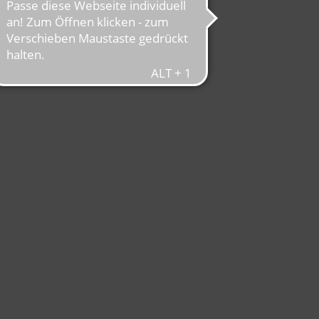
TE
nd Winsen