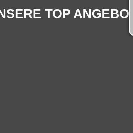
NSERE TOP ANGEBO
PARK TIMM
er und E-Bikes in Lüneburg u