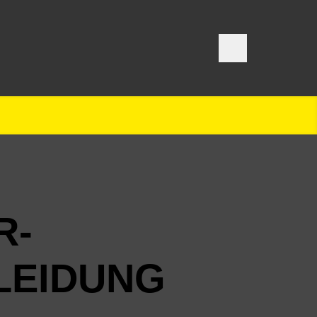
R­
LEIDUNG