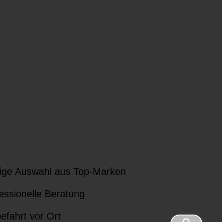
ige Auswahl aus Top-Marken
essionelle Beratung
efahrt vor Ort