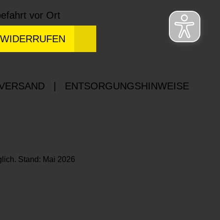
efahrt vor Ort
 WIDERRUFEN
 VERSAND
|
ENTSORGUNGSHINWEISE
lich. Stand: Mai 2026