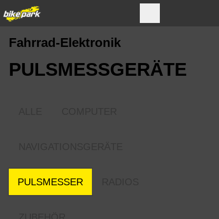
Fahrrad-Elektronik
PULSMESS­GERÄTE
ALLE
COMPUTER
NAVIGATIONSGERÄTE
PULSMESSER
RADIOS
ZUBEHÖR