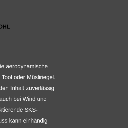
DHL
Die aerodynamische
ool oder Müsliriegel.
den Inhalt zuverlässig
 auch bei Wind und
ektierende SKS-
uss kann einhändig