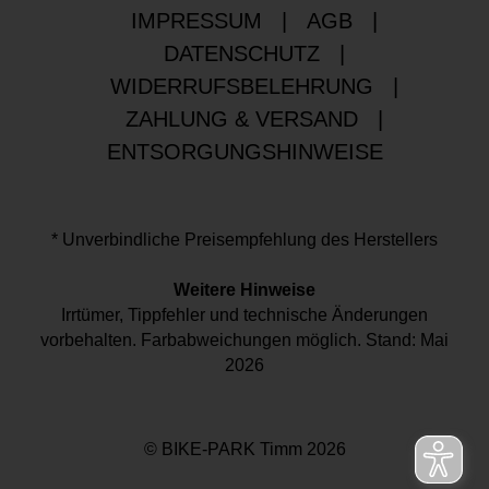
IMPRESSUM
|
AGB
|
DATENSCHUTZ
|
WIDERRUFSBELEHRUNG
|
ZAHLUNG & VERSAND
|
ENTSORGUNGSHINWEISE
* Unverbindliche Preisempfehlung des Herstellers
Weitere Hinweise
Irrtümer, Tippfehler und technische Änderungen
vorbehalten. Farbabweichungen möglich. Stand: Mai
2026
© BIKE-PARK Timm 2026