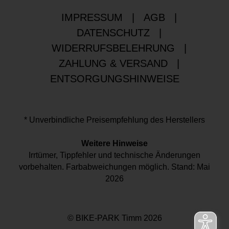
IMPRESSUM
|
AGB
|
DATENSCHUTZ
|
WIDERRUFSBELEHRUNG
|
ZAHLUNG & VERSAND
|
ENTSORGUNGSHINWEISE
* Unverbindliche Preisempfehlung des Herstellers
Weitere Hinweise
Irrtümer, Tippfehler und technische Änderungen
vorbehalten. Farbabweichungen möglich. Stand: Mai
2026
© BIKE-PARK Timm 2026