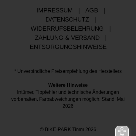
IMPRESSUM
|
AGB
|
DATENSCHUTZ
|
WIDERRUFSBELEHRUNG
|
ZAHLUNG & VERSAND
|
ENTSORGUNGSHINWEISE
* Unverbindliche Preisempfehlung des Herstellers
Weitere Hinweise
Irrtümer, Tippfehler und technische Änderungen
vorbehalten. Farbabweichungen möglich. Stand: Mai
2026
© BIKE-PARK Timm 2026