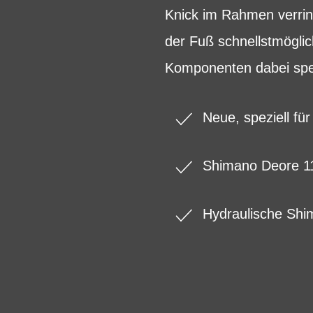
Knick im Rahmen verring
der Fuß schnellstmögli
Komponenten dabei spez
Neue, speziell f
Shimano Deore 11
Hydraulische Sh